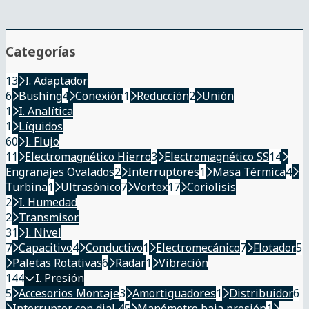
Categorías
13
I. Adaptador
6
Bushing
4
Conexión
1
Reducción
2
Unión
1
I. Analítica
1
Líquidos
60
I. Flujo
11
Electromagnético Hierro
3
Electromagnético SS
14
Engranajes Ovalados
2
Interruptores
1
Masa Térmica
4
Turbina
1
Ultrasónico
7
Vortex
17
Coriolisis
2
I. Humedad
2
Transmisor
31
I. Nivel
7
Capacitivo
4
Conductivo
1
Electromecánico
7
Flotador
5
Paletas Rotativas
6
Radar
1
Vibración
144
I. Presión
5
Accesorios Montaje
3
Amortiguadores
1
Distribuidor
6
Interruptor con dial 4
5
Manómetro baja presión
1