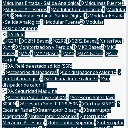
Máquinas Entada - Salida Analógica
1
Máquinas Fuente
3
Modular Accesorios
1
Modular Comunicación
1
Modular
CPU
3
Modular Entada - Salida Digital
1
Modular Entada
- Salida Analógico
1
Modular Fuente
2
Modular
Posicionamiento
32
A. Rele
4
G2R1
1
G2R1 Bases
5
G2R2
1
G2R2 Bases
4
Interface
1
LY4
2
Monitorizacion y Perdida
1
MK2 Bases
2
MK3
Bases
3
MY2
1
MY2 Bases
5
MY4
1
MY4 Bases
1
Para
Tarjeta
19
A. Relé de estado sólido (SSR)
7
Accesorios disipadores
2
Con disipador de calor 1F
1
Control analogico
4
Sin disipador de calor 3F
5
Sin
disipador de calor 1F
54
A. Seguridad Maquina
2
Accesorio Sole Llave 2600N
2
Accesorio Sole Llave
3000N
1
Accesorio Sole RFID 9750N
5
Cortina SR/PG
1
Escáner Radar
2
Interruptor Bisagra
4
Interruptor
Magnético
2
Interruptor Mecánico
2
Interruptor
Mecánico Accesorio
3
Interruptor Sujeción
3
Interruptor