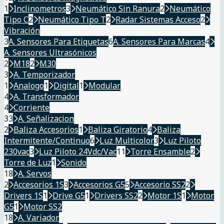
1
Inclinometros
3
Neumático Sin Ranura
2
Neumático
Tipo C
2
Neumático Tipo T
2
Radar Sistemas Acceso
2
Vibración
3
A. Sensores Para Etiquetas
6
A. Sensores Para Marcas
4
A. Sensores Ultrasónicos
2
M18
2
M30
3
A. Temporizador
1
Analogo
1
Digital
1
Modular
4
A. Transformador
4
Corriente
33
A. Señalizacion
2
Baliza Accesorios
1
Baliza Giratorio
4
Baliza
Intermitente/Continuo
6
Luz Multicolor
3
Luz Piloto
230vac
3
Luz Piloto 24Vdc/Vac
11
Torre Ensamble
2
Torre de Luz
1
Sonido
18
A. Servos
2
Accesorios 1S
3
Accesorios G5
5
Accesorio SS2
2
Drivers 1S
1
Drive G5
1
Drivers SS2
2
Motor 1S
1
Motor
G5
1
Motor SS2
18
A. Variador