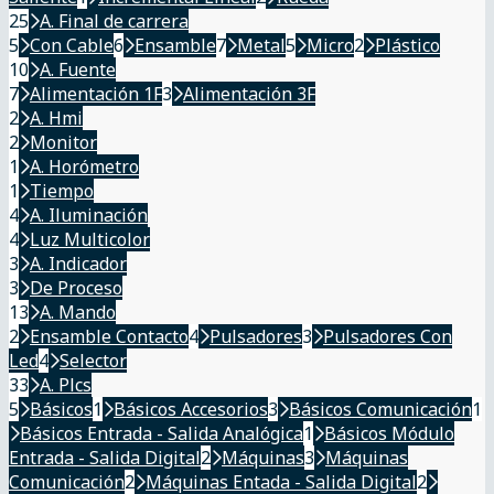
25
A. Final de carrera
5
Con Cable
6
Ensamble
7
Metal
5
Micro
2
Plástico
10
A. Fuente
7
Alimentación 1F
3
Alimentación 3F
2
A. Hmi
2
Monitor
1
A. Horómetro
1
Tiempo
4
A. Iluminación
4
Luz Multicolor
3
A. Indicador
3
De Proceso
13
A. Mando
2
Ensamble Contacto
4
Pulsadores
3
Pulsadores Con
Led
4
Selector
33
A. Plcs
5
Básicos
1
Básicos Accesorios
3
Básicos Comunicación
1
Básicos Entrada - Salida Analógica
1
Básicos Módulo
Entrada - Salida Digital
2
Máquinas
3
Máquinas
Comunicación
2
Máquinas Entada - Salida Digital
2