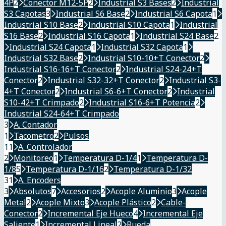
4P
2
Conector M12-5P
2
Industrial S3 Bases
2
Industrial
S3 Capotas
3
Industrial S6 Base
2
Industrial S6 Capota
1
Industrial S10 Base
2
Industrial S10 Capota
1
Industrial
S16 Base
2
Industrial S16 Capota
1
Industrial S24 Base
2
Industrial S24 Capota
1
Industrial S32 Capota
1
Industrial S32 Base
2
Industrial S10-10+T Conector
2
Industrial S16-16+T Conector
2
Industrial S24-24+T
Conector
2
Industrial S32-32+T Conector
2
Industrial S3-
4+T Conector
2
Industrial S6-6+T Conector
2
Industrial
S10-42+T Crimpado
2
Industrial S16-6+T Potencia
2
Industrial S24-64+T Crimpado
3
A. Contador
1
Tacometro
2
Pulsos
11
A. Controlador
2
Monitoreo
1
Temperatura D-1/4
1
Temperatura D-
1/8
5
Temperatura D-1/16
2
Temperatura D-1/32
31
A. Encoders
3
Absolutos
7
Accesorios
2
Acople Aluminio
3
Acople
Metal
2
Acople Mixto
3
Acople Plástico
2
Cable-
Conector
2
Incremental Eje Hueco
4
Incremental Eje
Saliente
1
Incremental Lineal
2
Rueda