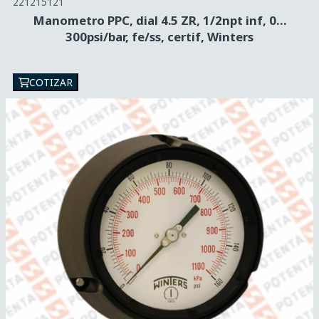
221215121
Manometro PPC, dial 4.5 ZR, 1/2npt inf, 0…
300psi/bar, fe/ss, certif, Winters
COTIZAR