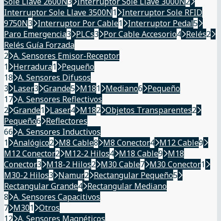
Sole Llave 2600N
3
Interruptor Sole Llave 3000N
2
Interruptor Sole Llave 3500N
1
Interruptor Sole RFID
9750N
3
Interruptor Por Cable
1
Interruptor Pedal
5
Paro Emergencia
3
PLCs
3
Por Cable Accesorio
4
Relés
2
Relés Guía Forzada
2
A. Sensores Emisor-Receptor
1
Herradura
1
Pequeño
18
A. Sensores Difusos
3
Laser
3
Grande
5
M18
1
Mediano
6
Pequeño
17
A. Sensores Reflectivos
2
Grande
1
Laser
4
M18
2
Objetos Transparentes
2
Pequeño
6
Reflectores
66
A. Sensores Inductivos
1
Analógico
2
M8 Cable
8
M8 Conector
4
M12 Cable
9
M12 Conector
2
M12-2 Hilos
4
M18 Cable
9
M18
Conector
3
M18-2 Hilos
2
M30 Cable
7
M30 Conector
1
M30-2 Hilos
3
Namur
2
Rectangular Pequeño
5
Rectangular Grande
4
Rectangular Mediano
8
A. Sensores Capacitivos
7
M30
1
Otros
12
A. Sensores Magnéticos