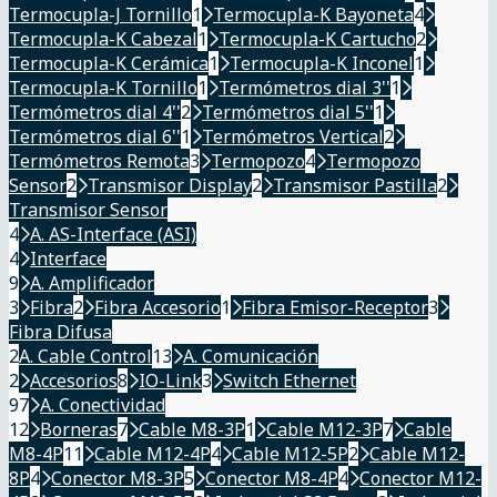
Termocupla-J Tornillo
1
Termocupla-K Bayoneta
4
Termocupla-K Cabezal
1
Termocupla-K Cartucho
2
Termocupla-K Cerámica
1
Termocupla-K Inconel
1
Termocupla-K Tornillo
1
Termómetros dial 3''
1
Termómetros dial 4''
2
Termómetros dial 5''
1
Termómetros dial 6''
1
Termómetros Vertical
2
Termómetros Remota
3
Termopozo
4
Termopozo
Sensor
2
Transmisor Display
2
Transmisor Pastilla
2
Transmisor Sensor
4
A. AS-Interface (ASI)
4
Interface
9
A. Amplificador
3
Fibra
2
Fibra Accesorio
1
Fibra Emisor-Receptor
3
Fibra Difusa
2
A. Cable Control
13
A. Comunicación
2
Accesorios
8
IO-Link
3
Switch Ethernet
97
A. Conectividad
12
Borneras
7
Cable M8-3P
1
Cable M12-3P
7
Cable
M8-4P
11
Cable M12-4P
4
Cable M12-5P
2
Cable M12-
8P
4
Conector M8-3P
5
Conector M8-4P
4
Conector M12-