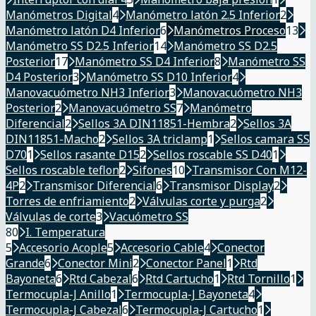
Manómetros Digital
4
Manómetro latón 2.5 Inferior
2
Manómetro latón D4 Inferior
6
Manómetros Proceso
13
Manómetro SS D2.5 Inferior
14
Manómetro SS D2.5
Posterior
17
Manómetro SS D4 Inferior
8
Manómetro SS
D4 Posterior
3
Manómetro SS D10 Inferior
4
Manovacuómetro NH3 Inferior
3
Manovacuómetro NH3
Posterior
2
Manovacuómetro SS
7
Manómetro
Diferencial
2
Sellos 3A DIN11851-Hembra
2
Sellos 3A
DIN11851-Macho
2
Sellos 3A triclamp
1
Sellos camara SS
D70
1
Sellos rasante D15
2
Sellos roscable SS D40
1
Sellos roscable teflon
2
Sifones
10
Transmisor Con M12-
4P
2
Transmisor Diferencial
6
Transmisor Display
2
Torres de enfriamiento
2
Válvulas corte y purga
2
Válvulas de corte
3
Vacuómetro SS
80
I. Temperatura
5
Accesorio Acople
5
Accesorio Cable
4
Conector
Grande
6
Conector Mini
2
Conector Panel
1
Rtd
Bayoneta
6
Rtd Cabezal
6
Rtd Cartucho
1
Rtd Tornillo
1
Termocupla-J Anillo
1
Termocupla-J Bayoneta
4
Termocupla-J Cabezal
6
Termocupla-J Cartucho
1