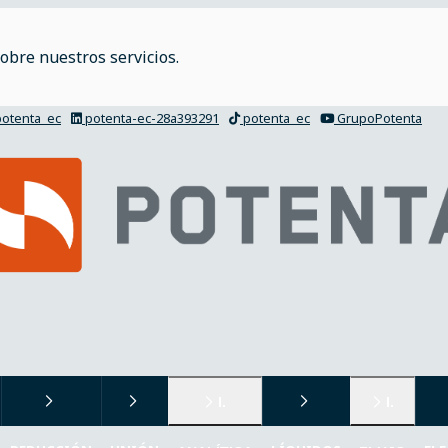
obre nuestros servicios.
otenta_ec
potenta-ec-28a393291
potenta_ec
GrupoPotenta
I.
I.