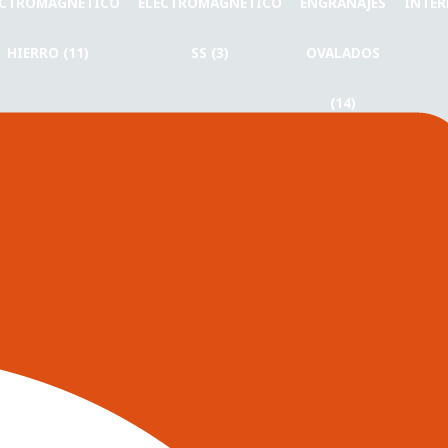
ECTROMAGNÉTICO
ELECTROMAGNÉTICO
ENGRANAJES
INTER
HIERRO (11)
SS (3)
OVALADOS
(14)