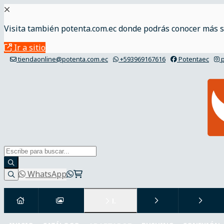
Visita también potenta.com.ec donde podrás conocer más s
Ir a sitio
tiendaonline@potenta.com.ec
+593969167616
Potentaec
p
WhatsApp
I.