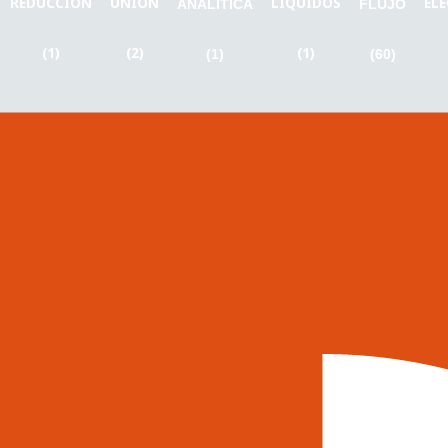
REDUCCIÓN
UNIÓN
LÍQUIDOS
EL
ANALÍTICA
FLUJO
(1)
(2)
(1)
(1)
(60)