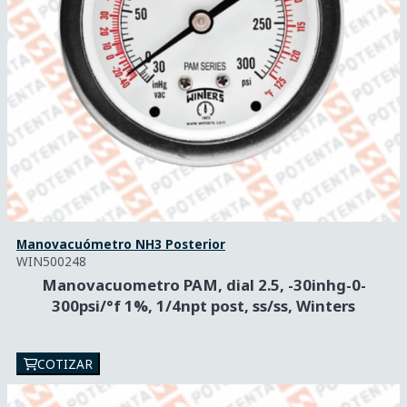
Manovacuómetro NH3 Posterior
WIN500248
Manovacuometro PAM, dial 2.5, -30inhg-0-
300psi/°f 1%, 1/4npt post, ss/ss, Winters
COTIZAR