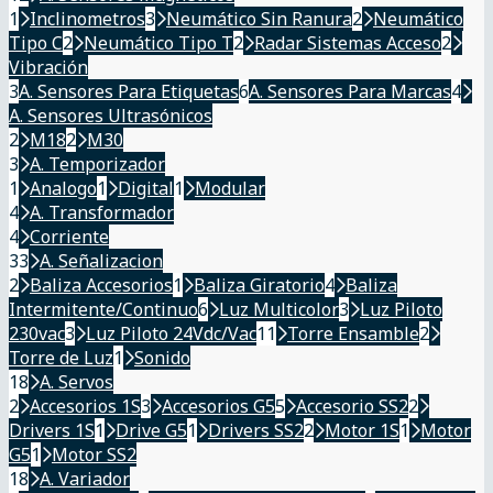
1
Inclinometros
3
Neumático Sin Ranura
2
Neumático
Tipo C
2
Neumático Tipo T
2
Radar Sistemas Acceso
2
Vibración
3
A. Sensores Para Etiquetas
6
A. Sensores Para Marcas
4
A. Sensores Ultrasónicos
2
M18
2
M30
3
A. Temporizador
1
Analogo
1
Digital
1
Modular
4
A. Transformador
4
Corriente
33
A. Señalizacion
2
Baliza Accesorios
1
Baliza Giratorio
4
Baliza
Intermitente/Continuo
6
Luz Multicolor
3
Luz Piloto
230vac
3
Luz Piloto 24Vdc/Vac
11
Torre Ensamble
2
Torre de Luz
1
Sonido
18
A. Servos
2
Accesorios 1S
3
Accesorios G5
5
Accesorio SS2
2
Drivers 1S
1
Drive G5
1
Drivers SS2
2
Motor 1S
1
Motor
G5
1
Motor SS2
18
A. Variador