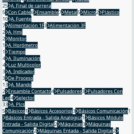
25
A. Final de carrera
5
Con Cable
6
Ensamble
7
Metal
5
Micro
2
Plástico
10
A. Fuente
7
Alimentación 1F
3
Alimentación 3F
2
A. Hmi
2
Monitor
1
A. Horómetro
1
Tiempo
4
A. Iluminación
4
Luz Multicolor
3
A. Indicador
3
De Proceso
13
A. Mando
2
Ensamble Contacto
4
Pulsadores
3
Pulsadores Con
Led
4
Selector
33
A. Plcs
5
Básicos
1
Básicos Accesorios
3
Básicos Comunicación
1
Básicos Entrada - Salida Analógica
1
Básicos Módulo
Entrada - Salida Digital
2
Máquinas
3
Máquinas
Comunicación
2
Máquinas Entada - Salida Digital
2