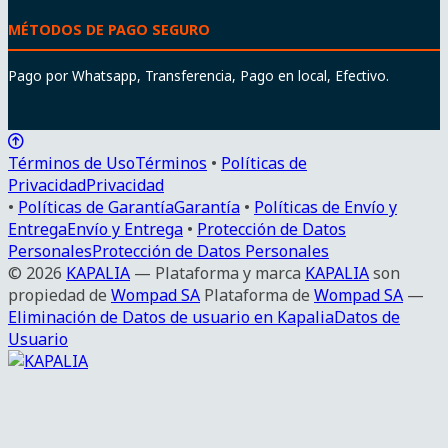
MÉTODOS DE PAGO SEGURO
Pago por Whatsapp, Transferencia, Pago en local, Efectivo.
Términos de Uso
Términos
•
Políticas de
Privacidad
Privacidad
•
Políticas de Garantía
Garantía
•
Políticas de Envío y
Entrega
Envío y Entrega
•
Protección de Datos
Personales
Protección de Datos Personales
© 2026
KAPALIA
—
Plataforma y marca
KAPALIA
son
propiedad de
Wompad SA
Plataforma de
Wompad SA
—
Eliminación de Datos de usuario en Kapalia
Datos de
Usuario