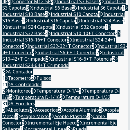
4P
2
Conector M12-5P
2
Industrial S3 Bases
2
Industrial
S3 Capotas
3
Industrial S6 Base
2
Industrial S6 Capota
1
Industrial S10 Base
2
Industrial S10 Capota
1
Industrial
S16 Base
2
Industrial S16 Capota
1
Industrial S24 Base
2
Industrial S24 Capota
1
Industrial S32 Capota
1
Industrial S32 Base
2
Industrial S10-10+T Conector
2
Industrial S16-16+T Conector
2
Industrial S24-24+T
Conector
2
Industrial S32-32+T Conector
2
Industrial S3-
4+T Conector
2
Industrial S6-6+T Conector
2
Industrial
S10-42+T Crimpado
2
Industrial S16-6+T Potencia
2
Industrial S24-64+T Crimpado
3
A. Contador
1
Tacometro
2
Pulsos
11
A. Controlador
2
Monitoreo
1
Temperatura D-1/4
1
Temperatura D-
1/8
5
Temperatura D-1/16
2
Temperatura D-1/32
31
A. Encoders
3
Absolutos
7
Accesorios
2
Acople Aluminio
3
Acople
Metal
2
Acople Mixto
3
Acople Plástico
2
Cable-
Conector
2
Incremental Eje Hueco
4
Incremental Eje
Saliente
1
Incremental Lineal
2
Rueda