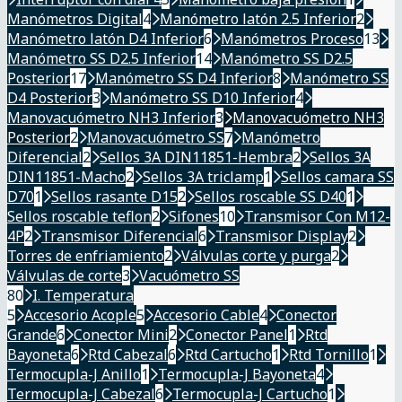
Manómetros Digital
4
Manómetro latón 2.5 Inferior
2
Manómetro latón D4 Inferior
6
Manómetros Proceso
13
Manómetro SS D2.5 Inferior
14
Manómetro SS D2.5
Posterior
17
Manómetro SS D4 Inferior
8
Manómetro SS
D4 Posterior
3
Manómetro SS D10 Inferior
4
Manovacuómetro NH3 Inferior
3
Manovacuómetro NH3
Posterior
2
Manovacuómetro SS
7
Manómetro
Diferencial
2
Sellos 3A DIN11851-Hembra
2
Sellos 3A
DIN11851-Macho
2
Sellos 3A triclamp
1
Sellos camara SS
D70
1
Sellos rasante D15
2
Sellos roscable SS D40
1
Sellos roscable teflon
2
Sifones
10
Transmisor Con M12-
4P
2
Transmisor Diferencial
6
Transmisor Display
2
Torres de enfriamiento
2
Válvulas corte y purga
2
Válvulas de corte
3
Vacuómetro SS
80
I. Temperatura
5
Accesorio Acople
5
Accesorio Cable
4
Conector
Grande
6
Conector Mini
2
Conector Panel
1
Rtd
Bayoneta
6
Rtd Cabezal
6
Rtd Cartucho
1
Rtd Tornillo
1
Termocupla-J Anillo
1
Termocupla-J Bayoneta
4
Termocupla-J Cabezal
6
Termocupla-J Cartucho
1