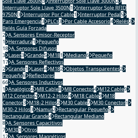
Sole Llave 2600N
3
Interruptor Sole Llave 3000N
2
Interruptor Sole Llave 3500N
1
Interruptor Sole RFID
9750N
3
Interruptor Por Cable
1
Interruptor Pedal
5
Paro Emergencia
3
PLCs
3
Por Cable Accesorio
4
Relés
2
Relés Guía Forzada
2
A. Sensores Emisor-Receptor
1
Herradura
1
Pequeño
18
A. Sensores Difusos
3
Laser
3
Grande
5
M18
1
Mediano
6
Pequeño
17
A. Sensores Reflectivos
2
Grande
1
Laser
4
M18
2
Objetos Transparentes
2
Pequeño
6
Reflectores
66
A. Sensores Inductivos
1
Analógico
2
M8 Cable
8
M8 Conector
4
M12 Cable
9
M12 Conector
2
M12-2 Hilos
4
M18 Cable
9
M18
Conector
3
M18-2 Hilos
2
M30 Cable
7
M30 Conector
1
M30-2 Hilos
3
Namur
2
Rectangular Pequeño
5
Rectangular Grande
4
Rectangular Mediano
8
A. Sensores Capacitivos
7
M30
1
Otros
12
A. Sensores Magnéticos