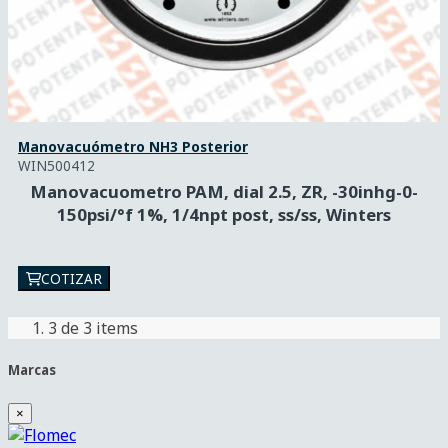
Manovacuómetro NH3 Posterior
WIN500412
Manovacuometro PAM, dial 2.5, ZR, -30inhg-0-
150psi/°f 1%, 1/4npt post, ss/ss, Winters
COTIZAR
3
de 3 items
Marcas
×