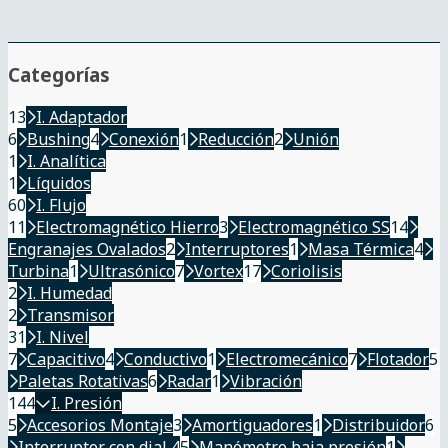
Categorías
13
I. Adaptador
6
Bushing
4
Conexión
1
Reducción
2
Unión
1
I. Analítica
1
Líquidos
60
I. Flujo
11
Electromagnético Hierro
3
Electromagnético SS
14
Engranajes Ovalados
2
Interruptores
1
Masa Térmica
4
Turbina
1
Ultrasónico
7
Vortex
17
Coriolisis
2
I. Humedad
2
Transmisor
31
I. Nivel
7
Capacitivo
4
Conductivo
1
Electromecánico
7
Flotador
5
Paletas Rotativas
6
Radar
1
Vibración
144
I. Presión
5
Accesorios Montaje
3
Amortiguadores
1
Distribuidor
6
Interruptor con dial 4
5
Manómetro baja presión
1