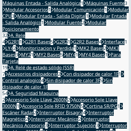
Máquinas Entada - Salida Analógica
1
Máquinas Fuente
3
Modular Accesorios
1
Modular Comunicación
1
Modular
CPU
3
Modular Entada - Salida Digital
1
Modular Entada
- Salida Analógico
1
Modular Fuente
2
Modular
Posicionamiento
32
A. Rele
4
G2R1
1
G2R1 Bases
5
G2R2
1
G2R2 Bases
4
Interface
1
LY4
2
Monitorizacion y Perdida
1
MK2 Bases
2
MK3
Bases
3
MY2
1
MY2 Bases
5
MY4
1
MY4 Bases
1
Para
Tarjeta
19
A. Relé de estado sólido (SSR)
7
Accesorios disipadores
2
Con disipador de calor 1F
1
Control analogico
4
Sin disipador de calor 3F
5
Sin
disipador de calor 1F
54
A. Seguridad Maquina
2
Accesorio Sole Llave 2600N
2
Accesorio Sole Llave
3000N
1
Accesorio Sole RFID 9750N
5
Cortina SR/PG
1
Escáner Radar
2
Interruptor Bisagra
4
Interruptor
Magnético
2
Interruptor Mecánico
2
Interruptor
Mecánico Accesorio
3
Interruptor Sujeción
3
Interruptor