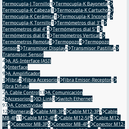
Termocupla-J Tornillo
1
Termocupla-K Bayoneta
4
Termocupla-K Cabezal
1
Termocupla-K Cartucho
2
Termocupla-K Cerámica
1
Termocupla-K Inconel
1
Termocupla-K Tornillo
1
Termómetros dial 3''
1
Termómetros dial 4''
2
Termómetros dial 5''
1
Termómetros dial 6''
1
Termómetros Vertical
2
Termómetros Remota
3
Termopozo
4
Termopozo
Sensor
2
Transmisor Display
2
Transmisor Pastilla
2
Transmisor Sensor
4
A. AS-Interface (ASI)
4
Interface
9
A. Amplificador
3
Fibra
2
Fibra Accesorio
1
Fibra Emisor-Receptor
3
Fibra Difusa
2
A. Cable Control
13
A. Comunicación
2
Accesorios
8
IO-Link
3
Switch Ethernet
97
A. Conectividad
12
Borneras
7
Cable M8-3P
1
Cable M12-3P
7
Cable
M8-4P
11
Cable M12-4P
4
Cable M12-5P
2
Cable M12-
8P
4
Conector M8-3P
5
Conector M8-4P
4
Conector M12-