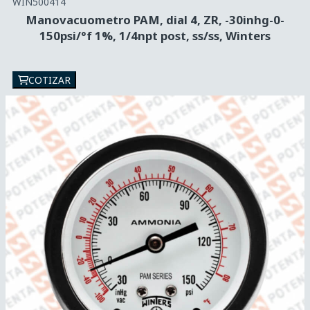
WIN500414
Manovacuometro PAM, dial 4, ZR, -30inhg-0-
150psi/°f 1%, 1/4npt post, ss/ss, Winters
COTIZAR